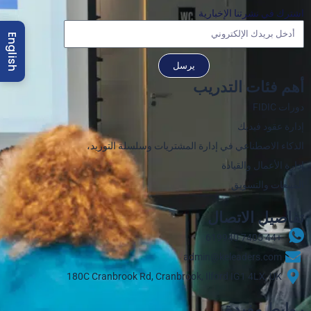
اشترك في نشرتنا الإخبارية
English
يرسل
أهم فئات التدريب
دورات FIDIC
إدارة عقود فيديك
الذكاء الاصطناعي في إدارة المشتريات وسلسلة التوريد،
إدارة الأعمال والقيادة
المبيعات والتسويق
تفاصيل الاتصال
+44 7405 619940‬
admin@keleaders.com
180C Cranbrook Rd, Cranbrook, Ilford IG1 4LX, UK
روابط مفيدة