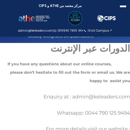
خطي
مركز معتمد من ATHE و CIPS
لى
لمحتوى
ATHE Approved Centre
admin@keleaders.com
✉️
+44 7405 619940
📞
Visit Campus
📍
Globally Recognized UK Qualifications
الدورات عبر الإنترنت
If you have any questions about our online courses,
please don’t hesitate to fill out the form or email us. We are
happy to assist you
Enquiry at : admin@keleaders.com
Whatsapp: 0044 790 125 9494
For more details visit our website :